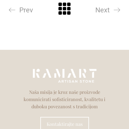
Prev
Next
Naša misija je kroz naše proizvode
komunicirati sofisticiranost, kvalitetu i
duboku povezanost s tradicijom
Kontaktirajte nas