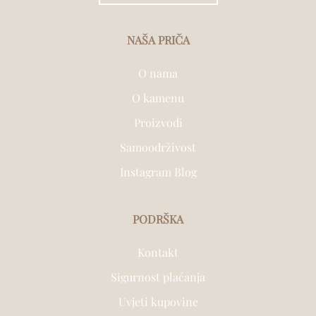
NAŠA PRIČA
O nama
O kamenu
Proizvodi
Samoodrživost
Instagram Blog
PODRŠKA
Kontakt
Sigurnost plaćanja
Uvjeti kupovine