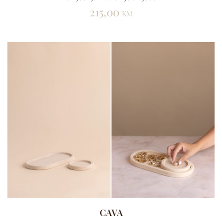
215,00
KM
CAVA