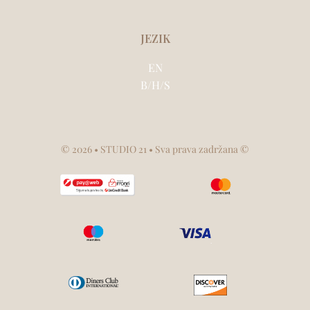
JEZIK
EN
B/H/S
©
2026
• STUDIO 21 • Sva prava zadržana ©