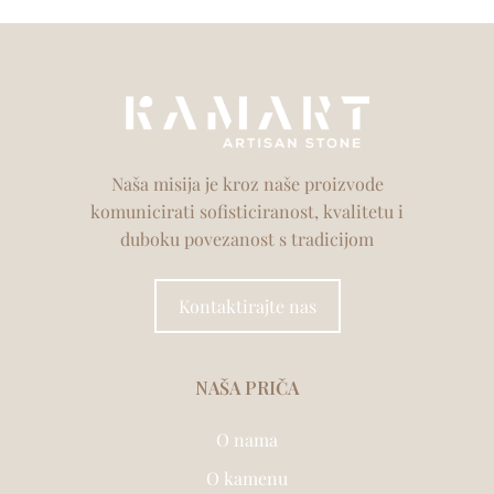
Naša misija je kroz naše proizvode
komunicirati sofisticiranost, kvalitetu i
duboku povezanost s tradicijom
Kontaktirajte nas
NAŠA PRIČA
O nama
O kamenu