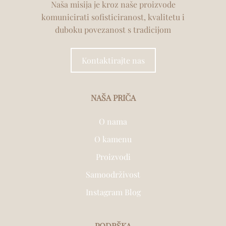
Naša misija je kroz naše proizvode
komunicirati sofisticiranost, kvalitetu i
duboku povezanost s tradicijom
Kontaktirajte nas
NAŠA PRIČA
O nama
O kamenu
Proizvodi
Samoodrživost
Instagram Blog
PODRŠKA